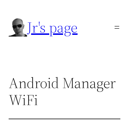
Přeskočit
na
Jr's page
obsah
Android Manager
WiFi