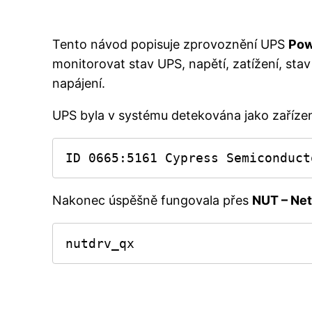
Tento návod popisuje zprovoznění UPS
Pow
monitorovat stav UPS, napětí, zatížení, sta
napájení.
UPS byla v systému detekována jako zařízen
ID 0665:5161 Cypress Semiconduct
Nakonec úspěšně fungovala přes
NUT – Ne
nutdrv_qx