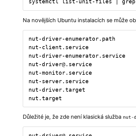
systemctl list-unit-files | grep
Na novějších Ubuntu instalacích se může obj
nut-driver-enumerator.path

nut-client.service

nut-driver-enumerator.service

nut-driver@.service

nut-monitor.service

nut-server.service

nut-driver.target

nut.target
Důležité je, že zde není klasická služba
nut-
nut-driver@.service