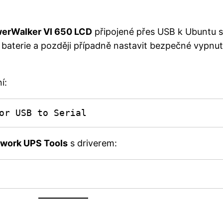
erWalker VI 650 LCD
připojené přes USB k Ubuntu se
v baterie a později případně nastavit bezpečné vypnut
í:
or USB to Serial
twork UPS Tools
s driverem: