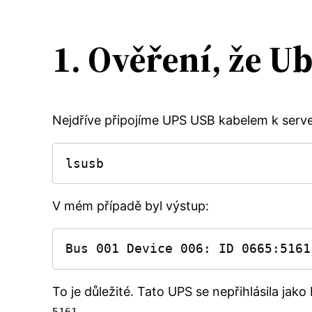
1. Ověření, že U
Nejdříve připojíme UPS USB kabelem k serve
lsusb
V mém případě byl výstup:
Bus 001 Device 006: ID 0665:5161
To je důležité. Tato UPS se nepřihlásila jak
.
5161