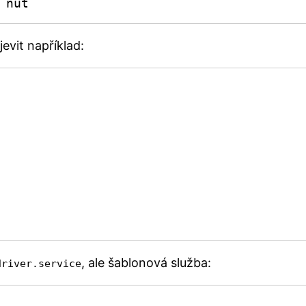
 nut
evit například:
, ale šablonová služba:
driver.service