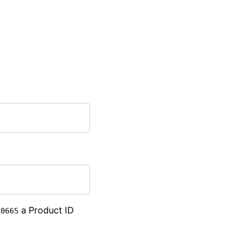
D
a Product ID
0665