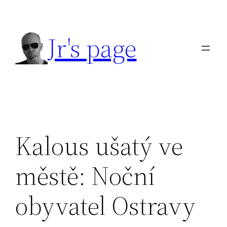
Přeskočit
na
Jr's page
obsah
Kalous ušatý ve
městě: Noční
obyvatel Ostravy