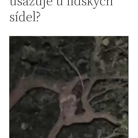
usazuje u lidských
sídel?