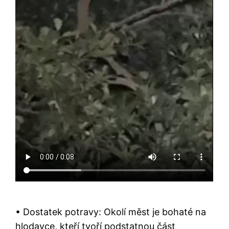
• Dostatek potravy: Okolí měst je bohaté na
hlodavce, kteří tvoří podstatnou část