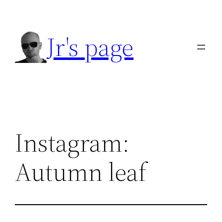
Přeskočit
na
Jr's page
obsah
Instagram:
Autumn leaf