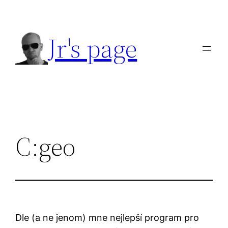
Přeskočit
na
Jr's page
obsah
C:geo
Dle (a ne jenom) mne nejlepší program pro