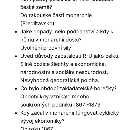
české země?
Do rakouské části monarchie
(Předlitavsko)
Jaké dopady mělo poddanství a kdy k
němu v monarchii došlo?
Uvolnění prcovní síly
Uveď důvody zaostalosti R-U jako celku.
Silné pozice šlechty a ekonomická,
národnostní a sociální nesourodost.
Nevýhodná geografická poloha.
Co bylo období zakladatelské horečky?
Období kdy vznikalo mnoho
soukromých podniků 1867 -1873
Kdy začal v monarchii fungovat cyklický
vývoj ekonomiky?
Od roku 1867