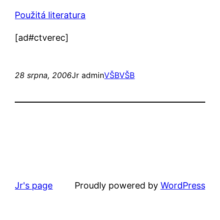
Použitá literatura
[ad#ctverec]
28 srpna, 2006
Jr admin
VŠB
VŠB
Jr's page
Proudly powered by
WordPress