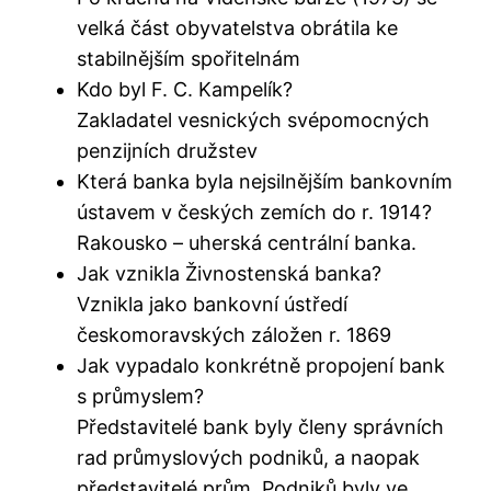
velká část obyvatelstva obrátila ke
stabilnějším spořitelnám
Kdo byl F. C. Kampelík?
Zakladatel vesnických svépomocných
penzijních družstev
Která banka byla nejsilnějším bankovním
ústavem v českých zemích do r. 1914?
Rakousko – uherská centrální banka.
Jak vznikla Živnostenská banka?
Vznikla jako bankovní ústředí
českomoravských záložen r. 1869
Jak vypadalo konkrétně propojení bank
s průmyslem?
Představitelé bank byly členy správních
rad průmyslových podniků, a naopak
představitelé prům. Podniků byly ve