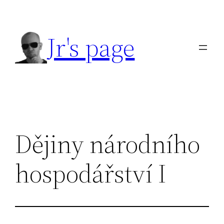
Přeskočit
na
Jr's page
obsah
Dějiny národního
hospodářství I