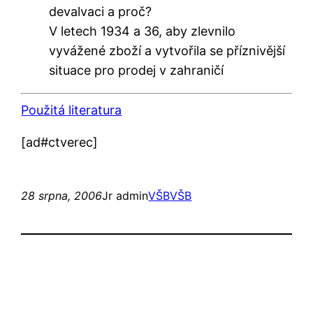
devalvaci a proč?
V letech 1934 a 36, aby zlevnilo
vyvážené zboží a vytvořila se příznivější
situace pro prodej v zahraničí
Použitá literatura
[ad#ctverec]
28 srpna, 2006
Jr admin
VŠB
VŠB