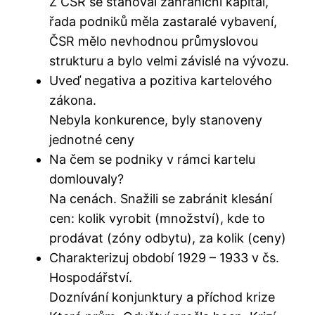
Z ČSR se stahoval zahraniční kapitál,
řada podniků měla zastaralé vybavení,
ČSR mělo nevhodnou průmyslovou
strukturu a bylo velmi závislé na vývozu.
Uveď negativa a pozitiva kartelového
zákona.
Nebyla konkurence, byly stanoveny
jednotné ceny
Na čem se podniky v rámci kartelu
domlouvaly?
Na cenách. Snažili se zabránit klesání
cen: kolik vyrobit (množství), kde to
prodávat (zóny odbytu), za kolik (ceny)
Charakterizuj období 1929 – 1933 v čs.
Hospodářství.
Doznívání konjunktury a příchod krize