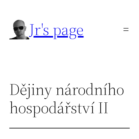
Přeskočit
na
Jr's page
obsah
Dějiny národního
hospodářství II