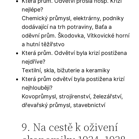
Která prům. Odvětví prošla hosp. Krizí
nejlépe?
Chemický průmysl, elektrárny, podniky
dodávající na trh potraviny, Baťa a
oděvní prům. Škodovka, Vítkovické horní
a hutní těžířstvo
Která prům. Odvětví byla krizí postižena
nejdříve?
Textilní, skla, bižuterie a keramiky
Která prům odvětví byla postižena krizí
nejhlouběji?
Kovoprůmysl, strojírenství, železářství,
dřevařský průmysl, stavebnictví
9. Na cestě k oživení