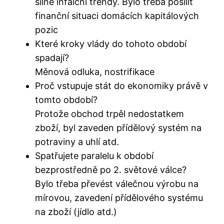
silné infalční trendy. Bylo třeba posílit
finanční situaci domácích kapitálových
pozic
Které kroky vlády do tohoto období
spadají?
Měnová odluka, nostrifikace
Proč vstupuje stát do ekonomiky právě v
tomto období?
Protože obchod trpěl nedostatkem
zboží, byl zaveden přídělový systém na
potraviny a uhlí atd.
Spatřujete paralelu k období
bezprostředně po 2. světové válce?
Bylo třeba převést válečnou výrobu na
mírovou, zavedení přídělového systému
na zboží (jídlo atd.)