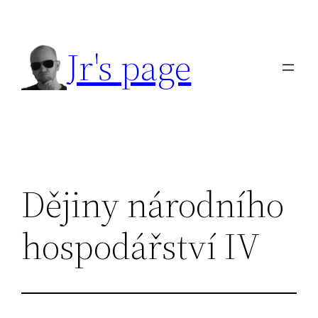
Přeskočit
na
Jr's page
obsah
Dějiny národního
hospodářství IV