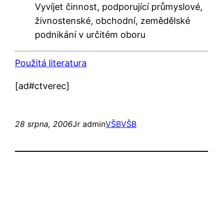
Vyvíjet činnost, podporující průmyslové,
živnostenské, obchodní, zemědělské
podnikání v určitém oboru
Použitá literatura
[ad#ctverec]
28 srpna, 2006
Jr admin
VŠB
VŠB