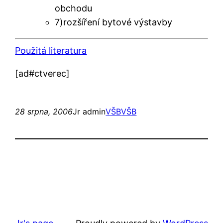
obchodu
7)rozšíření bytové výstavby
Použitá literatura
[ad#ctverec]
28 srpna, 2006
Jr admin
VŠB
VŠB