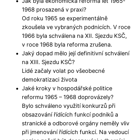
Jak byla ekonomická reforma let 1965-
1968 prosazená v praxi?
Od roku 1965 se experimentálně
zkoušela ve vybraných podnicích. V roce
1966 byla schválena na XII. Sjezdu KSČ,
v roce 1968 byla reforma zrušena.
Jaký dopad mělo její definitivní schválení
na XIII. Sjezdu KSČ?
Lidé začaly volat po všeobecné
demokratizaci života
Jaké kroky v hospodářské politice
reformu 1965 – 1968 doprovázely?
Bylo schváleno využití konkurzů při
obsazování řídících funkcí podniků a
stranické a odborové orgány neměly vliv
při jmenování řídících funkcí. Na vedoucí