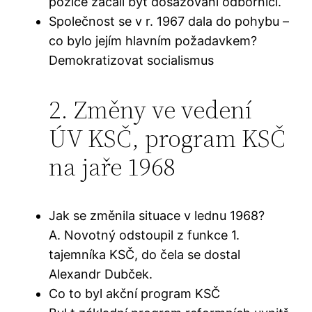
pozice začali být dosazováni odborníci.
Společnost se v r. 1967 dala do pohybu –
co bylo jejím hlavním požadavkem?
Demokratizovat socialismus
2. Změny ve vedení
ÚV KSČ, program KSČ
na jaře 1968
Jak se změnila situace v lednu 1968?
A. Novotný odstoupil z funkce 1.
tajemníka KSČ, do čela se dostal
Alexandr Dubček.
Co to byl akční program KSČ