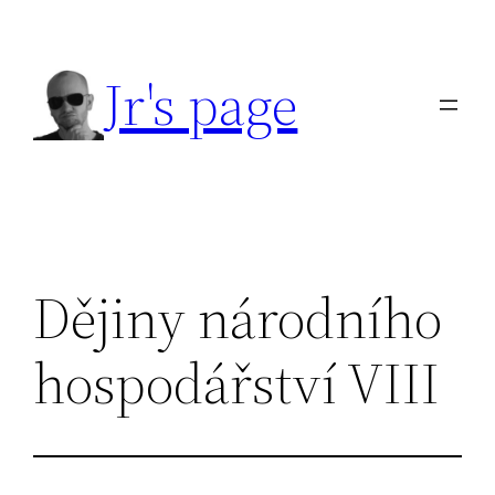
Přeskočit
na
Jr's page
obsah
Dějiny národního
hospodářství VIII