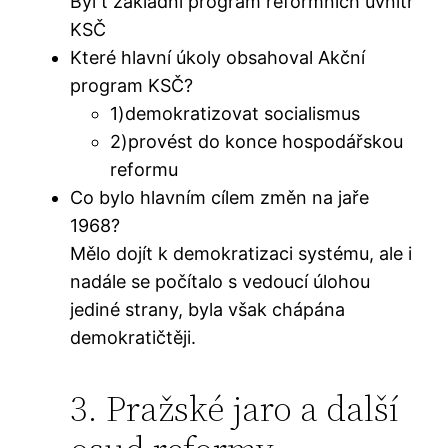
Byl t základní program reformních uvnitř
KSČ
Které hlavní úkoly obsahoval Akční
program KSČ?
1)demokratizovat socialismus
2)provést do konce hospodářskou
reformu
Co bylo hlavním cílem změn na jaře
1968?
Mělo dojít k demokratizaci systému, ale i
nadále se počítalo s vedoucí úlohou
jediné strany, byla však chápána
demokratičtěji.
3. Pražské jaro a další