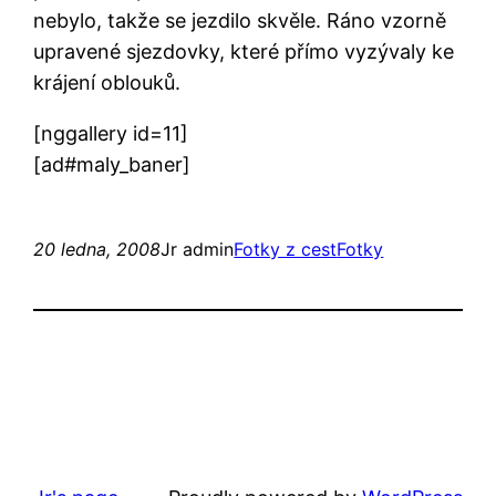
nebylo, takže se jezdilo skvěle. Ráno vzorně
upravené sjezdovky, které přímo vyzývaly ke
krájení oblouků.
[nggallery id=11]
[ad#maly_baner]
20 ledna, 2008
Jr admin
Fotky z cest
Fotky