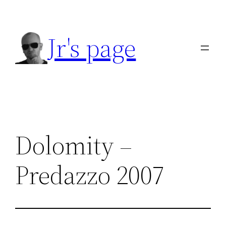
Přeskočit
na
Jr's page
obsah
Dolomity –
Predazzo 2007