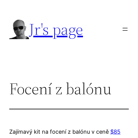
Přeskočit
na
Jr's page
obsah
Focení z balónu
Zajímavý kit na focení z balónu v ceně
$85