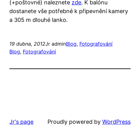
(+poštovné) naleznete
zde
. K balónu
dostanete vše potřebné k připevnění kamery
a 305 m dlouhé lanko.
19 dubna, 2012
Jr admin
Blog
, 
Fotografování
Blog
, 
Fotografování
Jr's page
Proudly powered by
WordPress