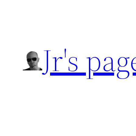
Přeskočit
na
obsah
Jr's pag