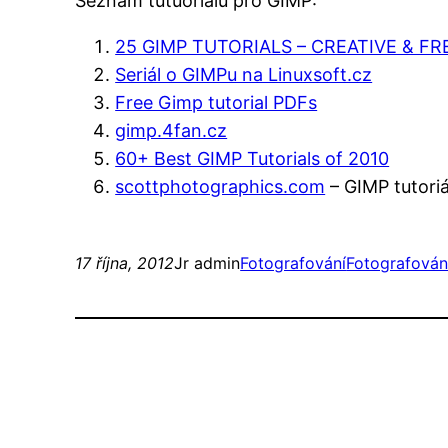
Seznam tutuoriálů pro GIMP:
25 GIMP TUTORIALS – CREATIVE & FR
Seriál o GIMPu na Linuxsoft.cz
Free Gimp tutorial PDFs
gimp.4fan.cz
60+ Best GIMP Tutorials of 2010
scottphotographics.com
– GIMP tutoriá
17 října, 2012
Jr admin
Fotografování
Fotografován