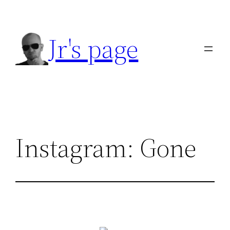
Přeskočit
na
Jr's page
obsah
Instagram: Gone