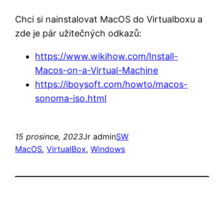
Chci si nainstalovat MacOS do Virtualboxu a
zde je pár užitečných odkazů:
https://www.wikihow.com/Install-
Macos-on-a-Virtual-Machine
https://iboysoft.com/howto/macos-
sonoma-iso.html
15 prosince, 2023
Jr admin
SW
MacOS
, 
VirtualBox
, 
Windows