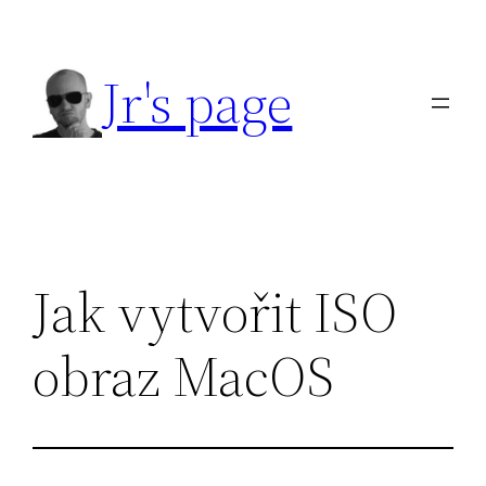
Přeskočit
na
Jr's page
obsah
Jak vytvořit ISO
obraz MacOS