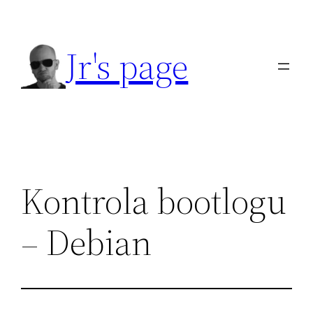
Přeskočit
na
Jr's page
obsah
Kontrola bootlogu
– Debian