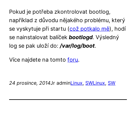
Pokud je potřeba zkontrolovat bootlog,
například z důvodu nějakého problému, který
se vyskytuje při startu (
což potkalo mě
), hodí
se nainstalovat balíček
bootlogd
. Výsledný
log se pak uloží do:
/var/log/boot
.
Více najdete na tomto
foru
.
24 prosince, 2014
Jr admin
Linux
, 
SW
Linux
, 
SW