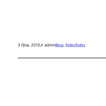
3 října, 2013
Jr admin
Blog
, 
Fotky
Fotky