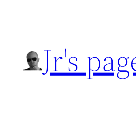
Přeskočit
na
obsah
Jr's pag