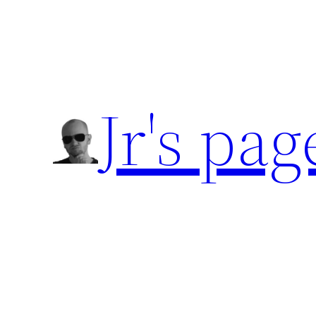
Přeskočit
na
obsah
Jr's pag