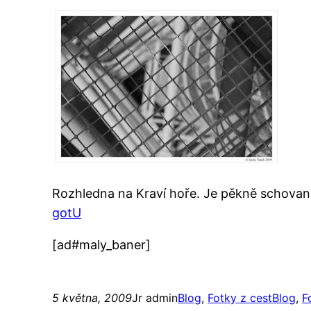
Rozhledna na Kraví hoře. Je pěkně schovan
gotU
[ad#maly_baner]
5 května, 2009
Jr admin
Blog
, 
Fotky z cest
Blog
, 
F