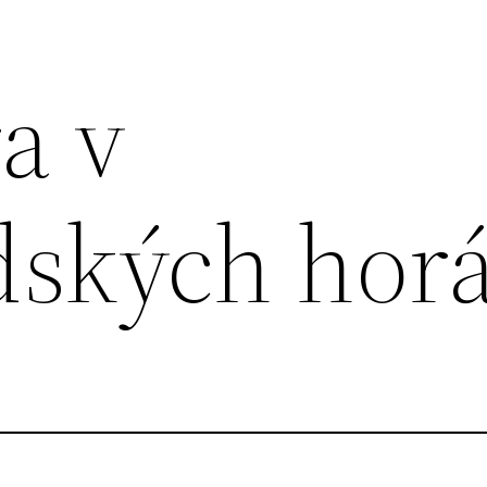
a v
ských hor