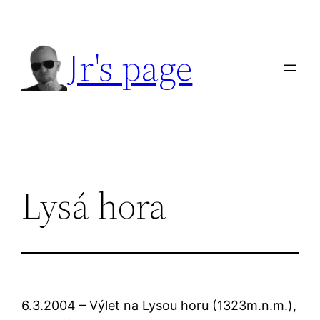
Přeskočit
na
Jr's page
obsah
Lysá hora
6.3.2004 – Výlet na Lysou horu (1323m.n.m.),