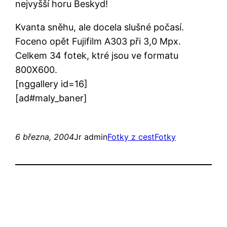
nejvyšší horu Beskyd!
Kvanta sněhu, ale docela slušné počasí.
Foceno opět Fujifilm A303 při 3,0 Mpx.
Celkem 34 fotek, ktré jsou ve formatu
800X600.
[nggallery id=16]
[ad#maly_baner]
6 března, 2004
Jr admin
Fotky z cest
Fotky