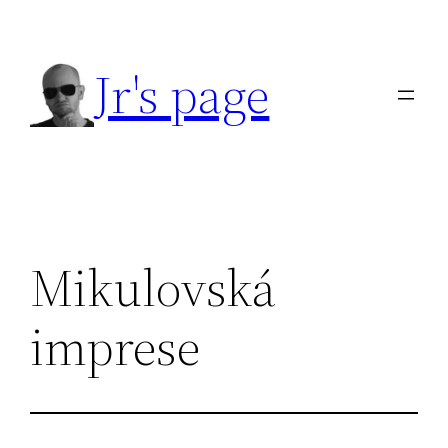
Přeskočit
na
Jr's page
obsah
Mikulovská
imprese