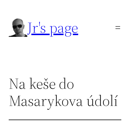
Přeskočit
na
Jr's page
obsah
Na keše do
Masarykova údolí