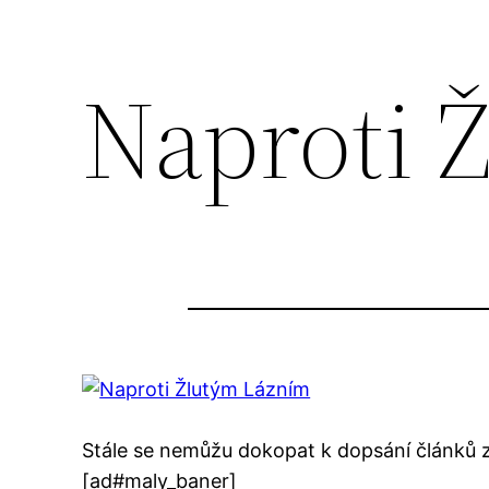
Naproti 
Stále se nemůžu dokopat k dopsání článků z 
[ad#maly_baner]