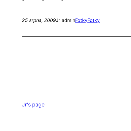
25 srpna, 2009
Jr admin
Fotky
Fotky
Jr's page