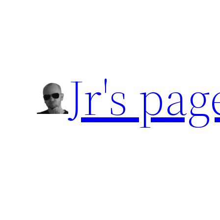
Přeskočit
na
obsah
Jr's pag