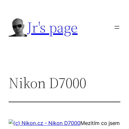
Přeskočit
na
Jr's page
obsah
Nikon D7000
Mezitím co jsem