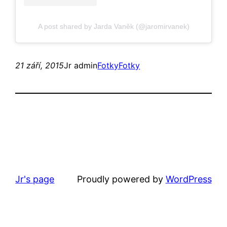
A post shared by Jarda Vaněk (@jaromirvanek)
21 září, 2015
Jr admin
Fotky
Fotky
Jr's page
Proudly powered by
WordPress