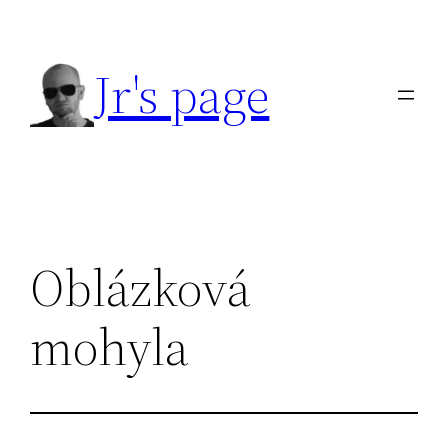
Přeskočit
na
Jr's page
obsah
Oblázková
mohyla