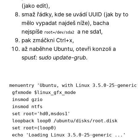
(jako edit),
smaž řádky, kde se uvádí UUID (jak by to
mělo vypadat najdeš níže), bacha
nejspíše
a ne sda1,
root=/dev/sda2
pak zmáčkni Ctrl+x,
až naběhne Ubuntu, otevři konzoli a
spusť: s
udo update-grub
.
menuentry 'Ubuntu, with Linux 3.5.0-25-generic
 gfxmode $linux_gfx_mode

 insmod gzio

 insmod ntfs

 set root='hd0,msdos1'

 loopback loop0 /ubuntu/disks/root.disk

 set root=(loop0)

 echo 'Loading Linux 3.5.0-25-generic ...'
