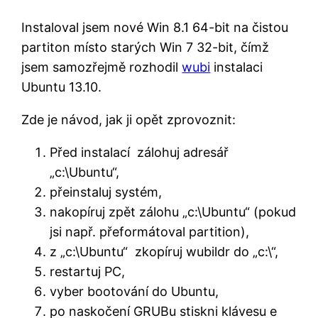
Instaloval jsem nové Win 8.1 64-bit na čistou
partiton místo starých Win 7 32-bit, čímž
jsem samozřejmě rozhodil
wubi
instalaci
Ubuntu 13.10.
Zde je návod, jak ji opět zprovoznit:
Před instalací zálohuj adresář
„c:\Ubuntu“,
přeinstaluj systém,
nakopíruj zpět zálohu „c:\Ubuntu“ (pokud
jsi např. přeformátoval partition),
z „c:\Ubuntu“ zkopíruj wubildr do „c:\“,
restartuj PC,
vyber bootování do Ubuntu,
po naskočení GRUBu stiskni klávesu e