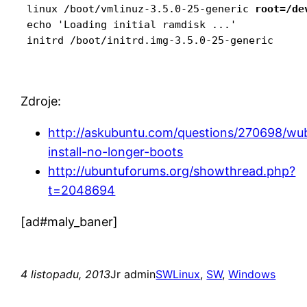
 linux /boot/vmlinuz-3.5.0-25-generic 
root=/de
 echo 'Loading initial ramdisk ...'

 initrd /boot/initrd.img-3.5.0-25-generic
Zdroje:
http://askubuntu.com/questions/270698/wub
install-no-longer-boots
http://ubuntuforums.org/showthread.php?
t=2048694
[ad#maly_baner]
4 listopadu, 2013
Jr admin
SW
Linux
, 
SW
, 
Windows