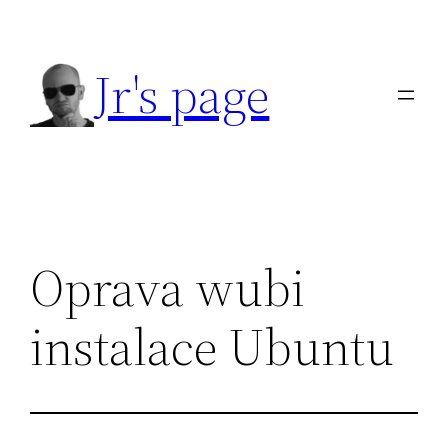
Přeskočit
na
Jr's page
obsah
Oprava wubi
instalace Ubuntu