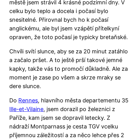
městě jsem strávil 4 krásné podzimní dny. V
celku bylo teplo a docela i počasí bylo
snesitelné. Přirovnal bych ho k počasí
anglickému, ale byl jsem vzápětí přítelkyní
opraven, že toto počasí je typicky bretaňské.
Chvíli svítí slunce, aby se za 20 minut zatáhlo
a začalo pršet. A to ještě prší takové jemné
kapky, takže vás to promočí důkladně. Ale za
moment je zase po všem a skrze mraky se
dere slunce.
Do
Rennes
, hlavního města departementu 35
Ille-et-Vilaine
, jsem dorazil po železnici z
Paříže, kam jsem se dopravil letecky. Z
nádraží Montparnass je cesta TGV vcelku
příjemnou záležitostí a za něco lehce přes 2