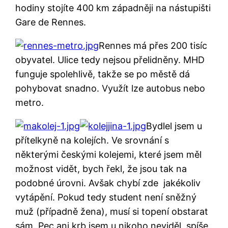
hodiny stojíte 400 km západněji na nástupišti
Gare de Rennes.
Rennes má přes 200 tisíc
obyvatel. Ulice tedy nejsou přelidněny. MHD
funguje spolehlivě, takže se po městě dá
pohybovat snadno. Využít lze autobus nebo
metro.
Bydlel jsem u
přítelkyně na kolejích. Ve srovnání s
některými českými kolejemi, které jsem měl
možnost vidět, bych řekl, že jsou tak na
podobné úrovni. Avšak chybí zde jakékoliv
vytápění. Pokud tedy student není sněžný
muž (případně žena), musí si topení obstarat
sám. Pec ani krb jsem u nikoho neviděl, spíše