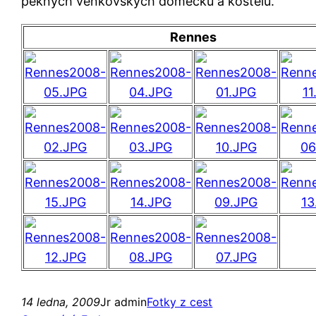
pěkných venkovských domečků a kostelů.
Rennes
14 ledna, 2009
Jr admin
Fotky z cest