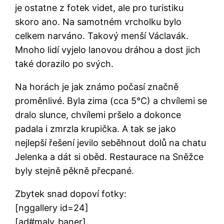
je ostatne z fotek videt, ale pro turistiku
skoro ano. Na samotném vrcholku bylo
celkem narváno. Takový menší Václavák.
Mnoho lidí vyjelo lanovou dráhou a dost jich
také dorazilo po svých.
Na horách je jak známo počasí značně
proměnlivé. Byla zima (cca 5°C) a chvílemi se
dralo slunce, chvílemi pršelo a dokonce
padala i zmrzla krupička. A tak se jako
nejlepší řešení jevilo seběhnout dolů na chatu
Jelenka a dát si oběd. Restaurace na Sněžce
byly stejně pěkně přecpané.
Zbytek snad dopoví fotky:
[nggallery id=24]
[ad#maly_baner]