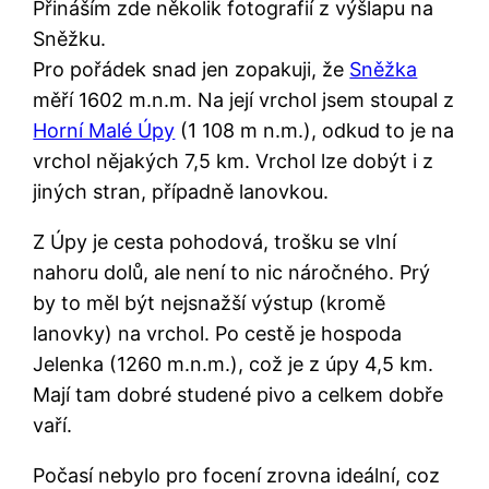
Přináším zde několik fotografií z výšlapu na
Sněžku.
Pro pořádek snad jen zopakuji, že
Sněžka
měří 1602 m.n.m. Na její vrchol jsem stoupal z
Horní Malé Úpy
(1 108 m n.m.), odkud to je na
vrchol nějakých 7,5 km. Vrchol lze dobýt i z
jiných stran, případně lanovkou.
Z Úpy je cesta pohodová, trošku se vlní
nahoru dolů, ale není to nic náročného. Prý
by to měl být nejsnažší výstup (kromě
lanovky) na vrchol. Po cestě je hospoda
Jelenka (1260 m.n.m.), což je z úpy 4,5 km.
Mají tam dobré studené pivo a celkem dobře
vaří.
Počasí nebylo pro focení zrovna ideální, coz