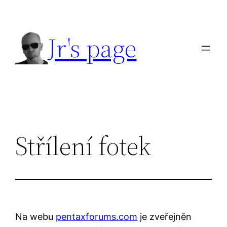
Přeskočit
na
Jr's page
obsah
Střílení fotek
Na webu
pentaxforums.com
je zveřejněn