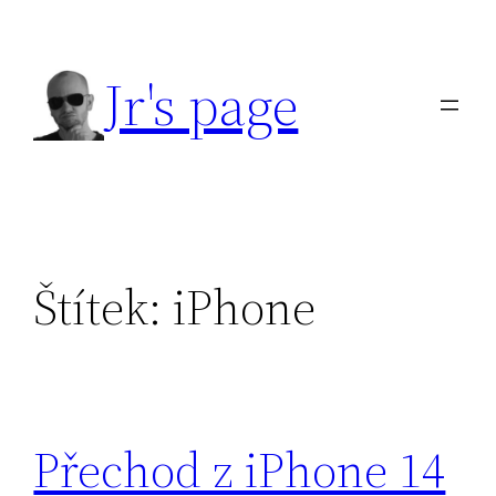
Přeskočit
na
Jr's page
obsah
Štítek:
iPhone
Přechod z iPhone 14