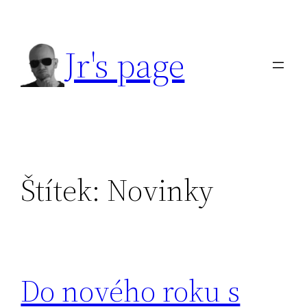
Přeskočit
na
Jr's page
obsah
Štítek:
Novinky
Do nového roku s