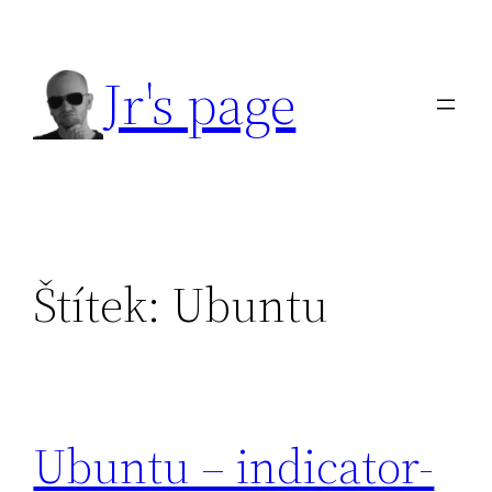
Přeskočit
na
Jr's page
obsah
Štítek:
Ubuntu
Ubuntu – indicator-