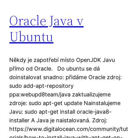
Oracle Java v
Ubuntu
Někdy je zapotřebí místo OpenJDK Javu
přímo od Oracle. Do ubuntu se dá
doinstalovat snadno: přidáme Oracle zdroj:
sudo add-apt-repository
ppa:webupd8team/java zaktualizujeme
zdroje: sudo apt-get update Nainstalujeme
Javu: sudo apt-get install oracle-java8-
installer A Java je naistalovaná. Zdroj:
https://www.digitalocean.com/community/tut
orials/how-to-install-java-with-apt-get-on-