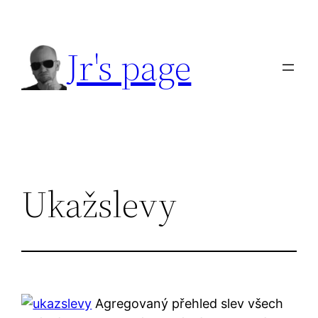
Přeskočit
na
Jr's page
obsah
Ukažslevy
Agregovaný přehled slev všech