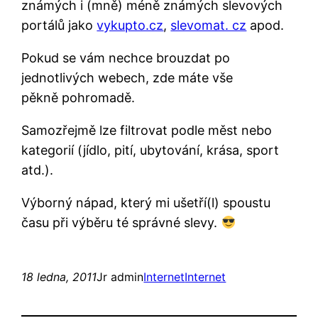
známých i (mně) méně známých slevových
portálů jako
vykupto.cz
,
slevomat. cz
apod.
Pokud se vám nechce brouzdat po
jednotlivých webech, zde máte vše
pěkně pohromadě.
Samozřejmě lze filtrovat podle měst nebo
kategorií (jídlo, pití, ubytování, krása, sport
atd.).
Výborný nápad, který mi ušetří(l) spoustu
času při výběru té správné slevy.
18 ledna, 2011
Jr admin
Internet
Internet