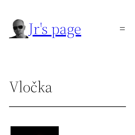
Přeskočit
na
Jr's page
obsah
Vločka