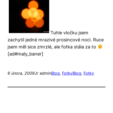
Tuhle vločku jsem
zachytil jedné mrazivé prosincové noci. Ruce
jsem měl sice zmrzlé, ale fotka stála za to
[ad#maly_baner]
6 února, 2009
Jr admin
Blog
, 
Fotky
Blog
, 
Fotky