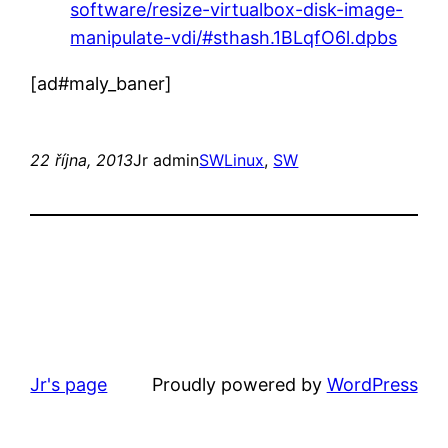
software/resize-virtualbox-disk-image-
manipulate-vdi/#sthash.1BLqfO6l.dpbs
[ad#maly_baner]
22 října, 2013
Jr admin
SW
Linux
, 
SW
Jr's page
Proudly powered by
WordPress