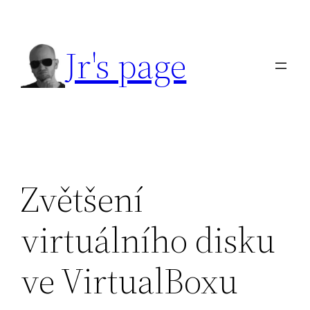
Přeskočit
na
Jr's page
obsah
Zvětšení
virtuálního disku
ve VirtualBoxu