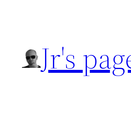
Přeskočit
na
obsah
Jr's pag