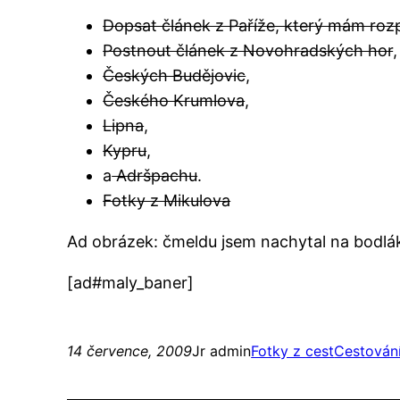
Dopsat článek z Paříže, který mám roz
Postnout článek z Novohradských hor
,
Českých Budějovic
,
Českého Krumlova
,
Lipna
,
Kypru
,
a
Adršpachu
.
Fotky z Mikulova
Ad obrázek: čmeldu jsem nachytal na bodlá
[ad#maly_baner]
14 července, 2009
Jr admin
Fotky z cest
Cestován