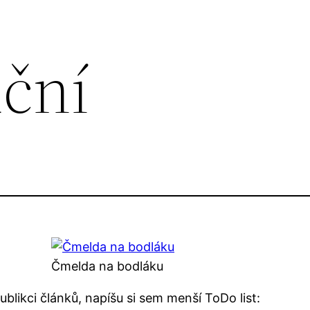
uční
Čmelda na bodláku
blikci článků, napíšu si sem menší ToDo list: