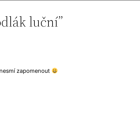
dlák luční”
ěj nesmí zapomenout