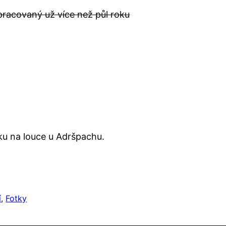
pracovaný už více než půl roku
ku na louce u Adršpachu.
í
, 
Fotky