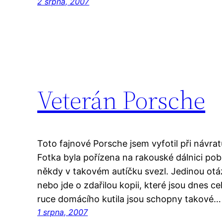
2 srpna, 2007
Veterán Porsche
Toto fajnové Porsche jsem vyfotil při návra
Fotka byla pořízena na rakouské dálnici pob
někdy v takovém autíčku svezl. Jedinou otázk
nebo jde o zdařilou kopii, které jsou dnes c
ruce domácího kutila jsou schopny takové…
1 srpna, 2007