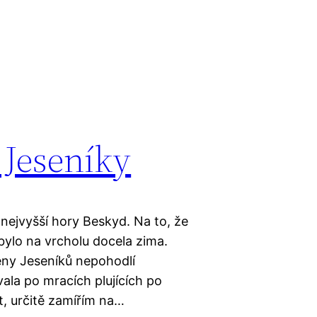
 Jeseníky
 nejvyšší hory Beskyd. Na to, že
 bylo na vrcholu docela zima.
eny Jeseníků nepohodlí
vala po mracích plujících po
t, určitě zamířím na…