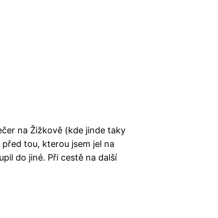
ečer na Žižkově (kde jinde taky
 před tou, kterou jsem jel na
l do jiné. Při cestě na další