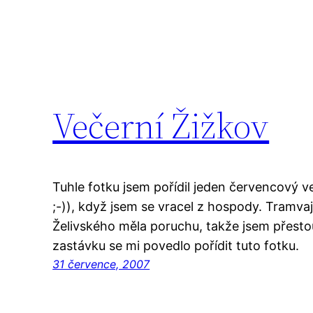
Večerní Žižkov
Tuhle fotku jsem pořídil jeden červen​cový v
;-)), když jsem se vracel z hospody. Tramvaj
Želivského měla poruchu, takže jsem přestoupi
zastávku se mi povedlo pořídit tuto fotku.
31 července, 2007