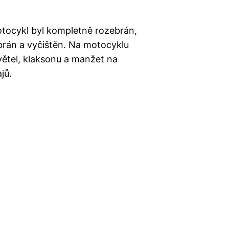
otocykl byl kompletně rozebrán,
brán a vyčištěn. Na motocyklu
větel, klaksonu a manžet na
jů.