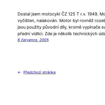
Dostal jsem motocykl ČZ 125 T r.v. 1949. M
vyčišten, nalakován. Motor byl rovněž roze
jsou použity původní díly, kromě vypínače s
přední vidlici. Zde je několik technických úda
6 července, 2005
←
Předchozí stránka