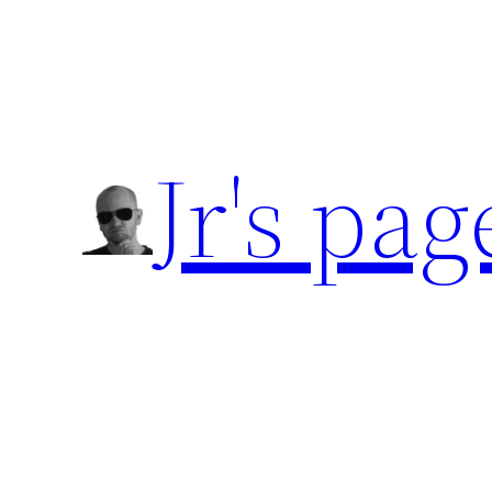
Přeskočit
na
obsah
Jr's pag