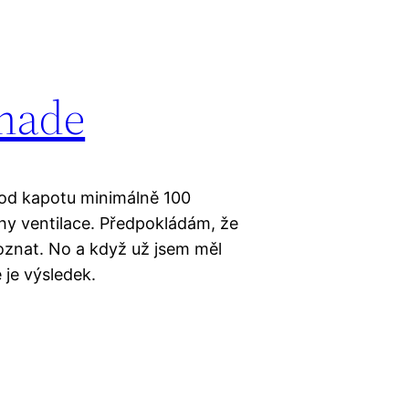
made
 pod kapotu minimálně 100
hy ventilace. Předpokládám, že
poznat. No a když už jsem měl
 je výsledek.