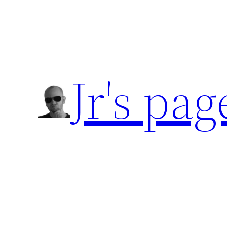
Přeskočit
na
obsah
Jr's pag