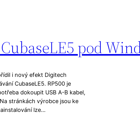
& CubaseLE5 pod Win
ídil i nový efekt Digitech
ávání CubaseLE5. RP500 je
potřeba dokoupit USB A-B kabel,
. Na stránkách výrobce jsou ke
nainstalování lze…