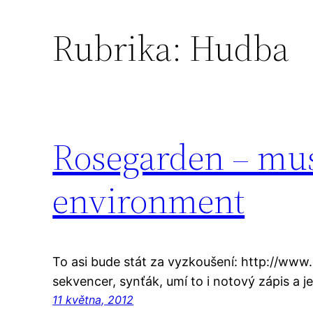
Rubrika:
Hudba
Rosegarden – mus
environment
To asi bude stát za vyzkoušení: http://ww
sekvencer, synťák, umí to i notový zápis a j
11 května, 2012