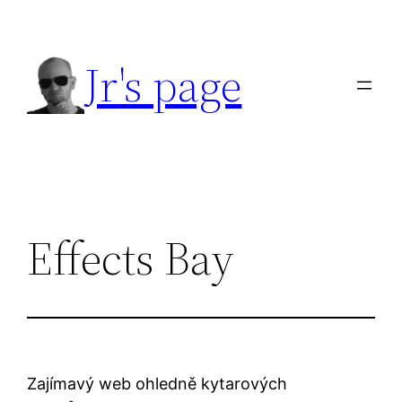
Přeskočit
na
Jr's page
obsah
Effects Bay
Zajímavý web ohledně kytarových