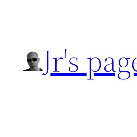
Přeskočit
na
obsah
Jr's pag