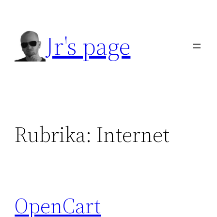
Přeskočit
na
Jr's page
obsah
Rubrika:
Internet
OpenCart