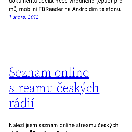
dokumentu udělat něco vhodného (epub) pro
můj mobilní FBReader na Androidím telefonu.
1 února, 2012
Seznam online
streamu českých
rádií
Nalezl jsem seznam online streamu českých