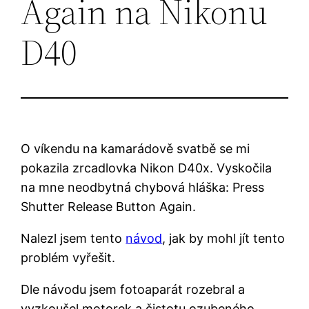
Again na Nikonu
D40
O víkendu na kamarádově svatbě se mi
pokazila zrcadlovka Nikon D40x. Vyskočila
na mne neodbytná chybová hláška: Press
Shutter Release Button Again.
Nalezl jsem tento
návod
, jak by mohl jít tento
problém vyřešit.
Dle návodu jsem fotoaparát rozebral a
vyzkoušel motorek a čistotu ozubeného