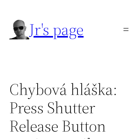
Přeskočit
na
Jr's page
obsah
Chybová hláška:
Press Shutter
Release Button