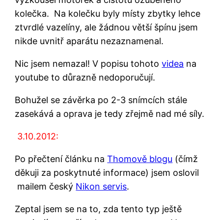
kolečka. Na kolečku byly místy zbytky lehce
ztvrdlé vazelíny, ale žádnou větší špínu jsem
nikde uvnitř aparátu nezaznamenal.
Nic jsem nemazal! V popisu tohoto
videa
na
youtube to důrazně nedoporučují.
Bohužel se závěrka po 2-3 snímcích stále
zasekává a oprava je tedy zřejmě nad mé síly.
3.10.2012:
Po přečtení článku na
Thomově blogu
(čímž
děkuji za poskytnuté informace) jsem oslovil
mailem český
Nikon servis
.
Zeptal jsem se na to, zda tento typ ještě