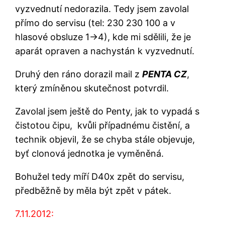
vyzvednutí nedorazila. Tedy jsem zavolal
přímo do servisu (tel: 230 230 100 a v
hlasové obsluze 1->4), kde mi sdělili, že je
aparát opraven a nachystán k vyzvednutí.
Druhý den ráno dorazil mail z
PENTA CZ
,
který zmíněnou skutečnost potvrdil.
Zavolal jsem ještě do Penty, jak to vypadá s
čistotou čipu, kvůli případnému čistění, a
technik objevil, že se chyba stále objevuje,
byť clonová jednotka je vyměněná.
Bohužel tedy míří D40x zpět do servisu,
předběžně by měla být zpět v pátek.
7.11.2012: