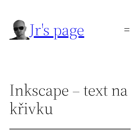
Přeskočit
na
Jr's page
obsah
Inkscape – text na
křivku