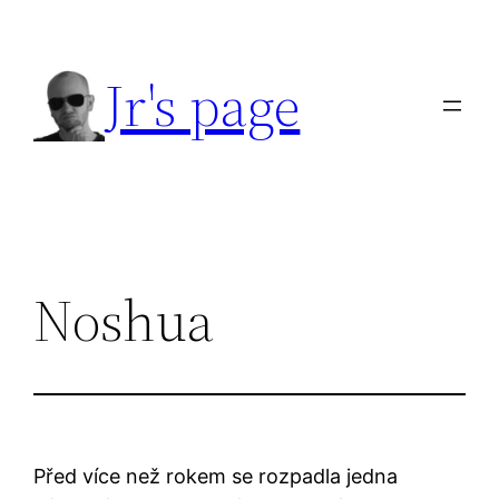
Přeskočit
na
Jr's page
obsah
Noshua
Před více než rokem se rozpadla jedna