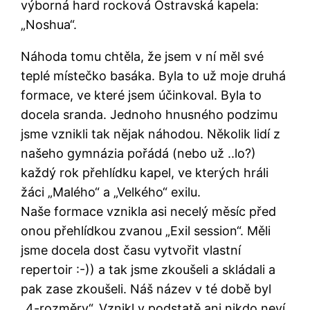
výborná hard rocková Ostravská kapela:
„Noshua“.
Náhoda tomu chtěla, že jsem v ní měl své
teplé místečko basáka. Byla to už moje druhá
formace, ve které jsem účinkoval. Byla to
docela sranda. Jednoho hnusného podzimu
jsme vznikli tak nějak náhodou. Několik lidí z
našeho gymnázia pořádá (nebo už ..lo?)
každý rok přehlídku kapel, ve kterých hráli
žáci „Malého“ a „Velkého“ exilu.
Naše formace vznikla asi necelý měsíc před
onou přehlídkou zvanou „Exil session“. Měli
jsme docela dost času vytvořit vlastní
repertoir :-)) a tak jsme zkoušeli a skládali a
pak zase zkoušeli. Náš název v té době byl
„4-rozměry“. Vznikl v podstatě ani nikdo neví