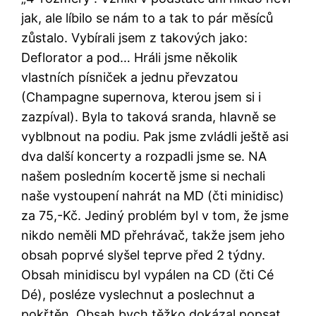
jak, ale líbilo se nám to a tak to pár měsíců
zůstalo. Vybírali jsem z takových jako:
Deflorator a pod… Hráli jsme několik
vlastních písniček a jednu převzatou
(Champagne supernova, kterou jsem si i
zazpíval). Byla to taková sranda, hlavně se
vyblbnout na podiu. Pak jsme zvládli ještě asi
dva další koncerty a rozpadli jsme se. NA
našem posledním kocertě jsme si nechali
naše vystoupení nahrát na MD (čti minidisc)
za 75,-Kč. Jediný problém byl v tom, že jsme
nikdo neměli MD přehrávač, takže jsem jeho
obsah poprvé slyšel teprve před 2 týdny.
Obsah minidiscu byl vypálen na CD (čti Cé
Dé), posléze vyslechnut a poslechnut a
pokřtěn. Obsah bych těžko dokázal popsat,