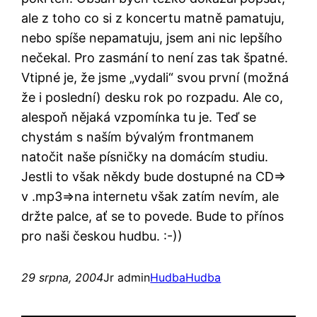
ale z toho co si z koncertu matně pamatuju,
nebo spíše nepamatuju, jsem ani nic lepšího
nečekal. Pro zasmání to není zas tak špatné.
Vtipné je, že jsme „vydali“ svou první (možná
že i poslední) desku rok po rozpadu. Ale co,
alespoň nějaká vzpomínka tu je. Teď se
chystám s naším bývalým frontmanem
natočit naše písničky na domácím studiu.
Jestli to však někdy bude dostupné na CD=>
v .mp3=>na internetu však zatím nevím, ale
držte palce, ať se to povede. Bude to přínos
pro naši českou hudbu. :-))
29 srpna, 2004
Jr admin
Hudba
Hudba