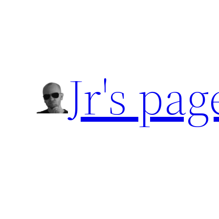
Přeskočit
na
obsah
Jr's pag