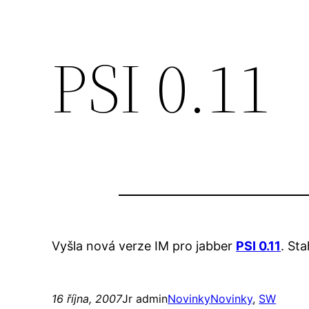
PSI 0.11
Vyšla nová verze IM pro jabber
PSI 0.11
. St
16 října, 2007
Jr admin
Novinky
Novinky
, 
SW